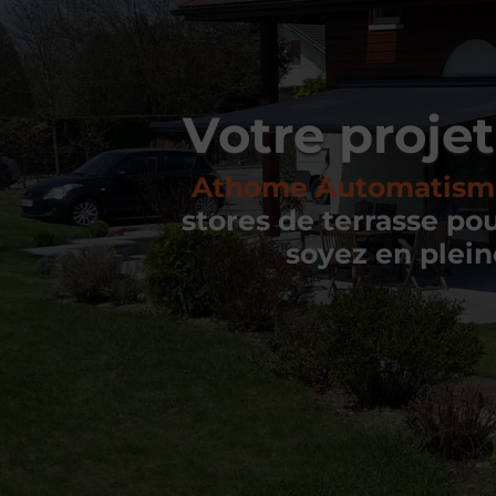
Votre projet
Athome Automatism
stores de terrasse po
soyez en pleine