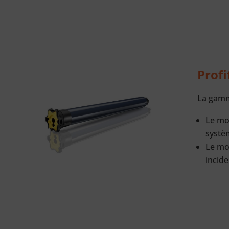
Profi
La gam
Le mo
systè
Le mot
incide