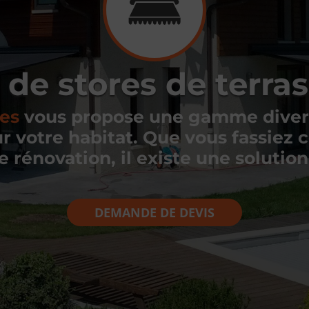
 de stores de terr
es
vous propose une gamme divers
ur votre habitat. Que vous fassiez 
 rénovation, il existe une solution
DEMANDE DE DEVIS