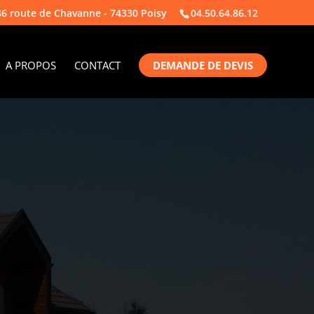
86 route de Chavanne - 74330 Poisy
04.50.64.86.12
A PROPOS
CONTACT
DEMANDE DE DEVIS